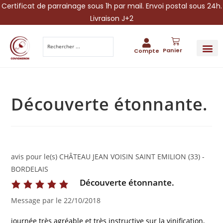
Certificat de parrainage sous 1h par mail. Envoi postal sous 24h.
Livraison J+2
Panier
Compte
PARRAINA
IDÉES CADEAUX AUTOUR DU VIN
VINESCAPE 
OFFRE 
Découverte étonnante.
avis pour le(s) CHÂTEAU JEAN VOISIN SAINT EMILION (33) -
BORDELAIS
Découverte étonnante.
Message par
le
22/10/2018
journée très agréable et très instructive sur la vinification,