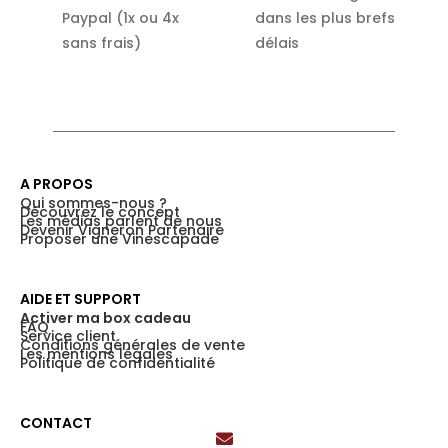
Paypal (1x ou 4x
dans les plus brefs
sans frais)
délais
A PROPOS
Qui sommes-nous ?
Découvrez le concept
Les médias parlent de nous
Devenir Vigneron Partenaire
Proposer une Vinescapade
AIDE ET SUPPORT
Activer ma box cadeau
FAQ
Service client
Conditions générales de vente
Les mentions légales
Politique de confidentialité
CONTACT