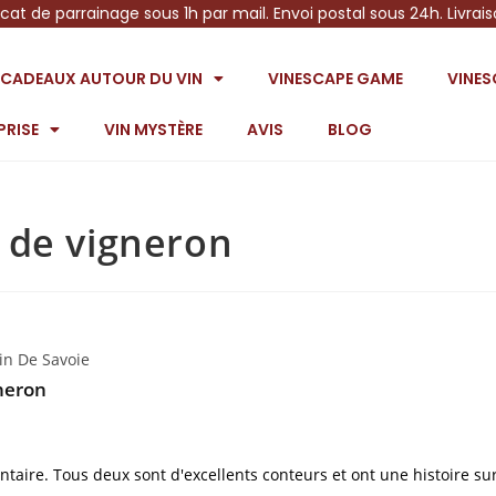
icat de parrainage sous 1h par mail. Envoi postal sous 24h. Livrai
S CADEAUX AUTOUR DU VIN
VINESCAPE GAME
VINE
PRISE
VIN MYSTÈRE
AVIS
BLOG
 de vigneron
Vin De Savoie
neron
ntaire. Tous deux sont d'excellents conteurs et ont une histoire su