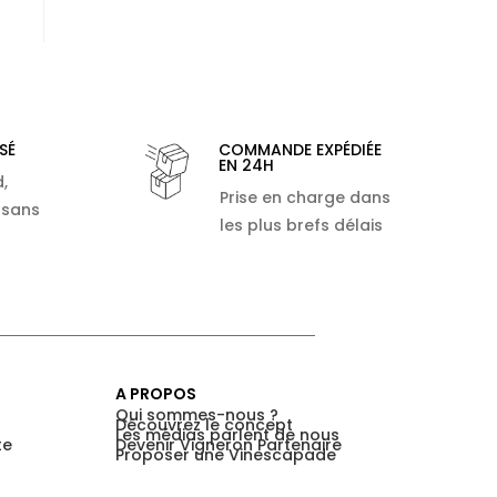
SÉ
COMMANDE EXPÉDIÉE
EN 24H
,
Prise en charge dans
 sans
les plus brefs délais
A PROPOS
Qui sommes-nous ?
Découvrez le concept
Les médias parlent de nous
te
Devenir Vigneron Partenaire
Proposer une Vinescapade