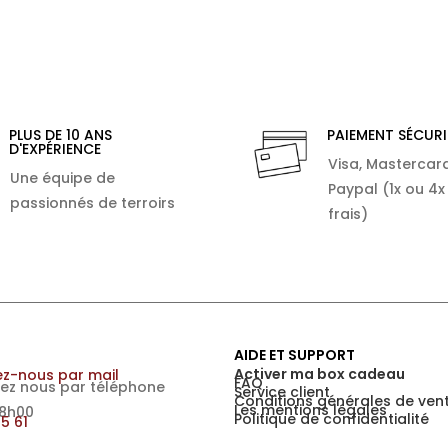
PLUS DE 10 ANS
PAIEMENT SÉCURI
D'EXPÉRIENCE
Visa, Mastercard
Une équipe de
Paypal (1x ou 4x
passionnés de terroirs
frais)
AIDE ET SUPPORT
Activer ma box cadeau
z-nous par mail
FAQ
ez nous par téléphone
Service client
Conditions générales de ven
Les mentions légales
18h00
Politique de confidentialité
15 61