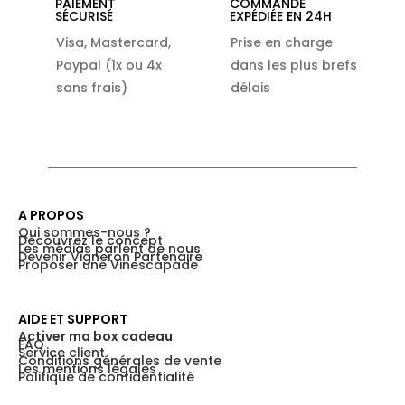
PAIEMENT
COMMANDE
SÉCURISÉ
EXPÉDIÉE EN 24H
Visa, Mastercard,
Prise en charge
Paypal (1x ou 4x
dans les plus brefs
sans frais)
délais
A PROPOS
Qui sommes-nous ?
Découvrez le concept
Les médias parlent de nous
Devenir Vigneron Partenaire
Proposer une Vinescapade
AIDE ET SUPPORT
Activer ma box cadeau
FAQ
Service client
Conditions générales de vente
Les mentions légales
Politique de confidentialité