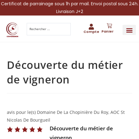
Certificat de parrainage sous 1h par mail. Envoi postal sous 24h.
Livraison J+2
Panier
Compte
PARRAINA
IDÉES CADEAUX AUTOUR DU VIN
VINESCAPE 
OFFRE 
Découverte du métier
de vigneron
avis pour le(s) Domaine De La Chopinière Du Roy, AOC St
Nicolas De Bourgueil
Découverte du métier de
vigneron