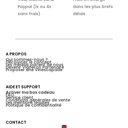
Paypal (1x ou 4x
dans les plus brefs
sans frais)
délais
A PROPOS
Qui sommes-nous ?
Découvrez le concept
Les médias parlent de nous
Devenir Vigneron Partenaire
Proposer une Vinescapade
AIDE ET SUPPORT
Activer ma box cadeau
FAQ
Service client
Conditions générales de vente
Les mentions légales
Politique de confidentialité
CONTACT