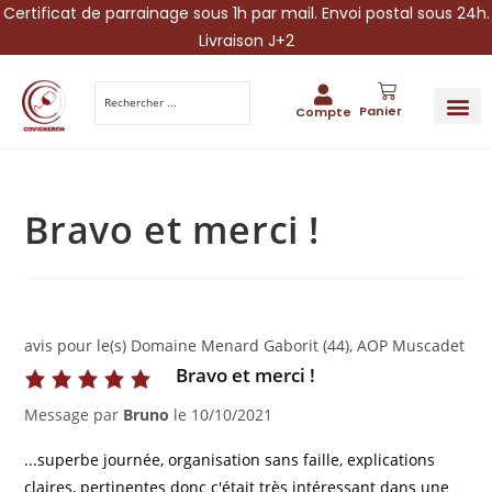
Certificat de parrainage sous 1h par mail. Envoi postal sous 24h.
Livraison J+2
Panier
Compte
PARRAINA
IDÉES CADEAUX AUTOUR DU VIN
VINESCAPE 
OFFRE 
Bravo et merci !
avis pour le(s) Domaine Menard Gaborit (44), AOP Muscadet
Bravo et merci !
Message par
Bruno
le
10/10/2021
...superbe journée, organisation sans faille, explications
claires, pertinentes donc c'était très intéressant dans une