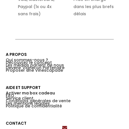
Paypal (1x ou 4x
dans les plus brefs
sans frais)
délais
A PROPOS
Qui sommes-nous ?
Découvrez le concept
Les médias parlent de nous
Devenir Vigneron Partenaire
Proposer une Vinescapade
AIDE ET SUPPORT
Activer ma box cadeau
FAQ
Service client
Conditions générales de vente
Les mentions légales
Politique de confidentialité
CONTACT