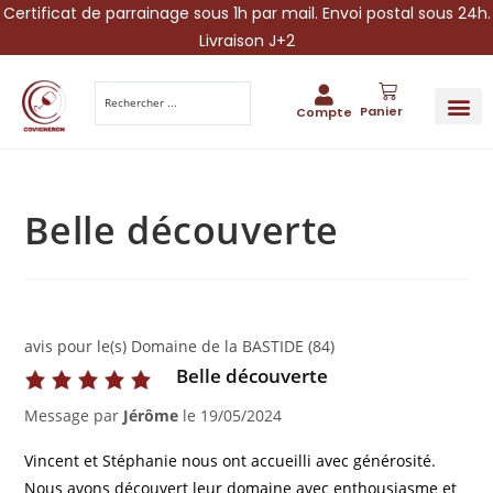
Certificat de parrainage sous 1h par mail. Envoi postal sous 24h.
Livraison J+2
Panier
Compte
PARRAINA
IDÉES CADEAUX AUTOUR DU VIN
VINESCAPE 
OFFRE 
Belle découverte
avis pour le(s) Domaine de la BASTIDE (84)
Belle découverte
Message par
Jérôme
le
19/05/2024
Vincent et Stéphanie nous ont accueilli avec générosité.
Nous avons découvert leur domaine avec enthousiasme et