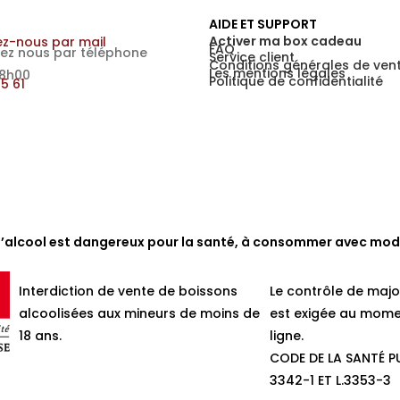
AIDE ET SUPPORT
Activer ma box cadeau
z-nous par mail
FAQ
ez nous par téléphone
Service client
Conditions générales de ven
Les mentions légales
18h00
Politique de confidentialité
15 61
d’alcool est dangereux pour la santé, à consommer avec mod
Interdiction de vente de boissons
Le contrôle de majo
alcoolisées aux mineurs de moins de
est exigée au mome
18 ans.
ligne.
CODE DE LA SANTÉ PU
3342-1 ET L.3353-3