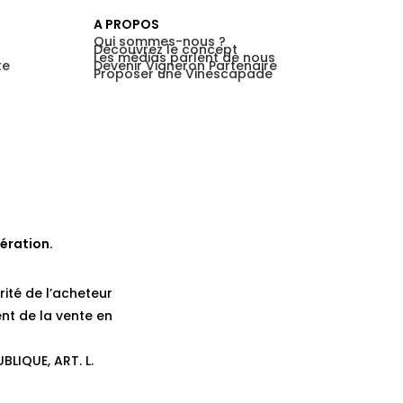
A PROPOS
Qui sommes-nous ?
Découvrez le concept
Les médias parlent de nous
te
Devenir Vigneron Partenaire
Proposer une Vinescapade
ération.
rité de l’acheteur
nt de la vente en
BLIQUE, ART. L.