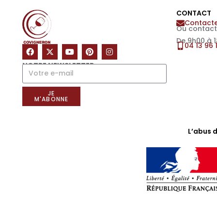
CONTACT
Contacte
Ou contact
De 9h00 à 
04 13 96 
NOTRE NEWSLETTER
JE
M'ABONNE
L’abus 