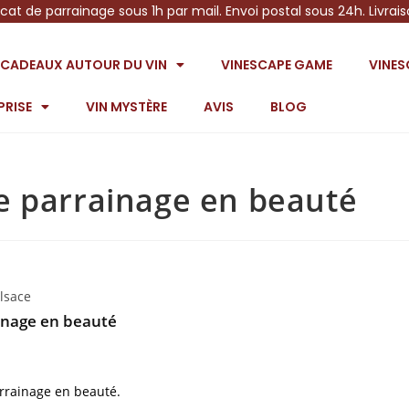
icat de parrainage sous 1h par mail. Envoi postal sous 24h. Livrai
S CADEAUX AUTOUR DU VIN
VINESCAPE GAME
VINE
PRISE
VIN MYSTÈRE
AVIS
BLOG
e parrainage en beauté
lsace
inage en beauté
rrainage en beauté.