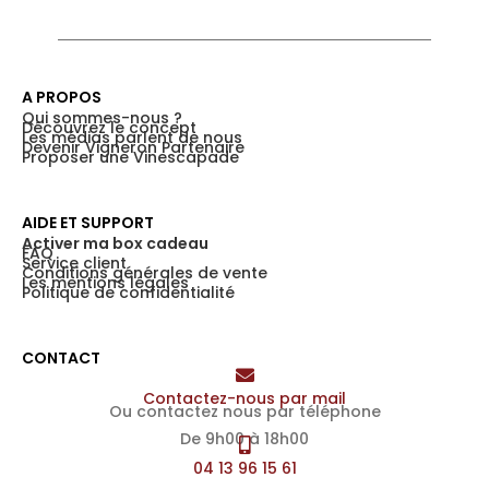
A PROPOS
Qui sommes-nous ?
Découvrez le concept
Les médias parlent de nous
Devenir Vigneron Partenaire
Proposer une Vinescapade
AIDE ET SUPPORT
Activer ma box cadeau
FAQ
Service client
Conditions générales de vente
Les mentions légales
Politique de confidentialité
CONTACT
Contactez-nous par mail
Ou contactez nous par téléphone
De 9h00 à 18h00
04 13 96 15 61