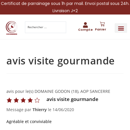
Certificat de parrainage sous 1h par mail. Envoi postal sous 24h.
Livraison J+2
Panier
Compte
PARRAINA
IDÉES CADEAUX AUTOUR DU VIN
VINESCAPE 
OFFRE 
avis visite gourmande
avis pour le(s) DOMAINE GODON (18), AOP SANCERRE
avis visite gourmande
Message par
Thierry
le
14/06/2020
Agréable et conviviable