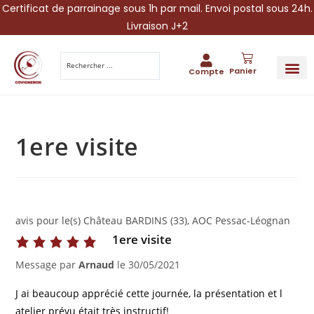
Certificat de parrainage sous 1h par mail. Envoi postal sous 24h.
Livraison J+2
Panier
Compte
PARRAINA
IDÉES CADEAUX AUTOUR DU VIN
VINESCAPE 
OFFRE 
1ere visite
avis pour le(s) Château BARDINS (33), AOC Pessac-Léognan
1ere visite
Message par
Arnaud
le
30/05/2021
J ai beaucoup apprécié cette journée, la présentation et l
atelier prévu était très instructif!