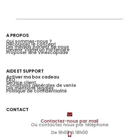
A PROPOS
Qui sommes-nous ?
Découvrez le concept
Les médias parlent de nous
Devenir Vigneron Partenaire
Proposer une Vinescapade
AIDE ET SUPPORT
Activer ma box cadeau
FAQ
Service client
Conditions générales de vente
Les mentions légales
Politique de confidentialité
CONTACT
Contactez-nous par mail
Ou contactez nous par téléphone
De 9h00 à 18h00