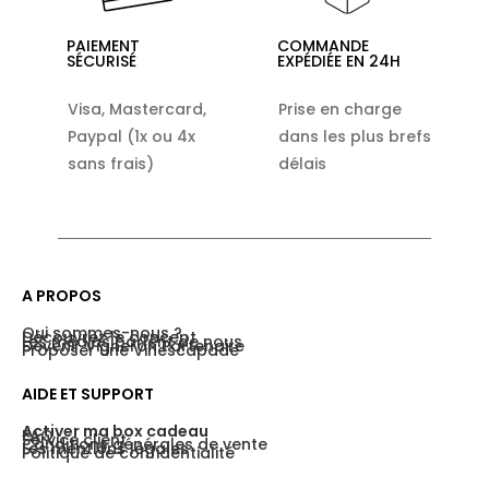
PAIEMENT
COMMANDE
SÉCURISÉ
EXPÉDIÉE EN 24H
Visa, Mastercard,
Prise en charge
Paypal (1x ou 4x
dans les plus brefs
sans frais)
délais
A PROPOS
Qui sommes-nous ?
Découvrez le concept
Les médias parlent de nous
Devenir Vigneron Partenaire
Proposer une Vinescapade
AIDE ET SUPPORT
Activer ma box cadeau
FAQ
Service client
Conditions générales de vente
Les mentions légales
Politique de confidentialité