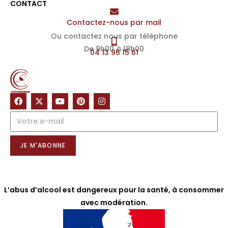
CONTACT
Contactez-nous par mail
Ou contactez nous par téléphone
De 9h00 à 18h00
04 13 96 15 61
NOTRE NEWSLETTER
JE M'ABONNE
L’abus d’alcool est dangereux pour la santé, à consommer
avec modération.