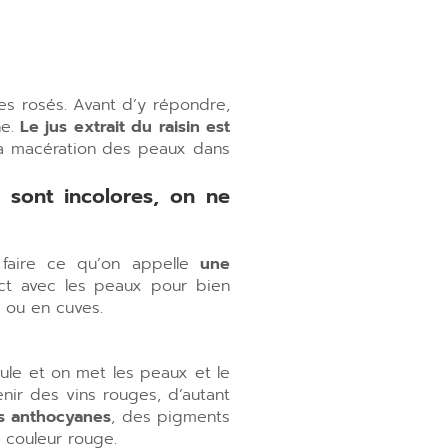
s rosés. Avant d’y répondre,
he.
Le jus extrait du raisin est
e la macération des peaux dans
e sont incolores, on ne
 faire ce qu’on appelle
une
act avec les peaux pour bien
s ou en cuves.
foule et on met les peaux et le
enir des vins rouges, d’autant
es anthocyanes
, des pigments
e couleur rouge.