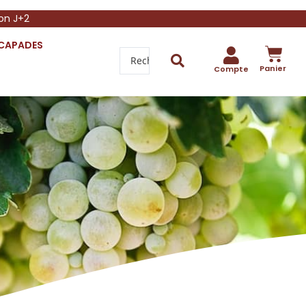
son J+2
SCAPADES
Panier
Compte