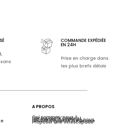
SÉ
COMMANDE EXPÉDIÉE
EN 24H
,
Prise en charge dans
 sans
les plus brefs délais
A PROPOS
Qui sommes-nous ?
Découvrez le concept
Les médias parlent de nous
te
Devenir Vigneron Partenaire
Proposer une Vinescapade