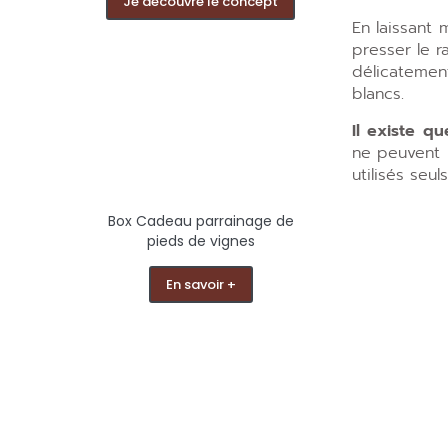
Je découvre le concept
En laissant
presser le r
délicatemen
blancs.
Il existe q
ne peuvent p
utilisés seul
Box Cadeau parrainage de
pieds de vignes
En savoir +