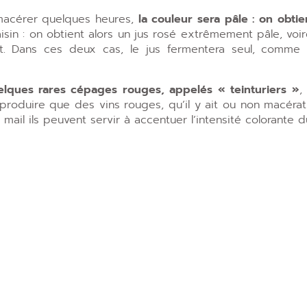
 macérer quelques heures,
la couleur sera pâle : on obti
aisin : on obtient alors un jus rosé extrêmement pâle, voir
t. Dans ces deux cas, le jus fermentera seul, comme d
uelques rares cépages rouges, appelés « teinturiers »
,
roduire que des vins rouges, qu’il y ait ou non macérati
s mail ils peuvent servir à accentuer l’intensité colorante d