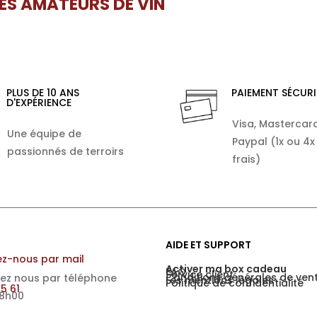
LES AMATEURS DE VIN
PLUS DE 10 ANS
PAIEMENT SÉCURI
D'EXPÉRIENCE
Visa, Mastercard
Une équipe de
Paypal (1x ou 4x
passionnés de terroirs
frais)
AIDE ET SUPPORT
z-nous par mail
Activer ma box cadeau
FAQ
Service client
Conditions générales de ven
ez nous par téléphone
Les mentions légales
Politique de confidentialité
15 61
18h00