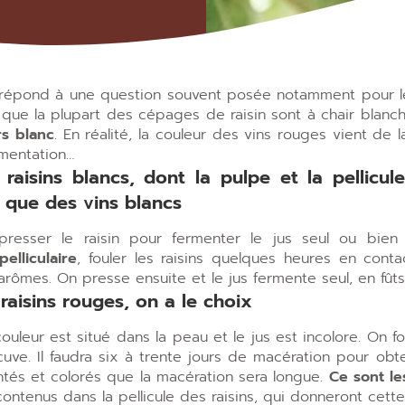
répond à une question souvent posée notamment pour le
ir que la plupart des cépages de raisin sont à chair blanc
rs blanc
. En réalité, la couleur des vins rouges vient d
rmentation…
raisins blancs, dont la pulpe et la pellicul
e que des vins blancs
resser le raisin pour fermenter le jus seul ou bien
elliculaire
, fouler les raisins quelques heures en cont
 arômes. On presse ensuite et le jus fermente seul, en fût
raisins rouges, on a le choix
 couleur est situé dans la peau et le jus est incolore. On 
cuve. Il faudra six à trente jours de macération pour obt
ntés et colorés que la macération sera longue.
Ce sont l
contenus dans la pellicule des raisins, qui donneront cett