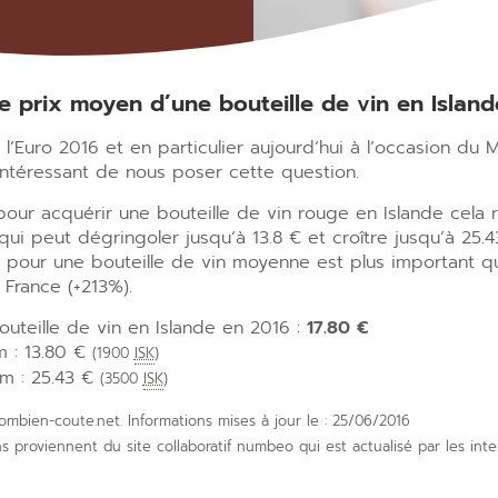
le prix moyen d’une bouteille de vin en Islan
 l’Euro 2016 et en particulier aujourd’hui à l’occasion du
intéressant de nous poser cette question.
pour acquérir une bouteille de vin rouge en Islande cela rev
ui peut dégringoler jusqu’à 13.8 € et croître jusqu’à 25.4
ix pour une bouteille de vin moyenne est plus important q
France (+213%).
outeille de vin en Islande en 2016 :
17.80 €
m : 13.80 €
(1900
ISK
)
m : 25.43 €
(3500
ISK
)
mbien-coute.net. Informations mises à jour le : 25/06/2016
s proviennent du site collaboratif numbeo qui est actualisé par les in