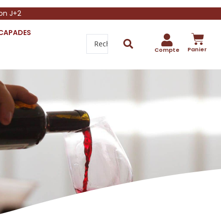
son J+2
SCAPADES
Panier
Compte