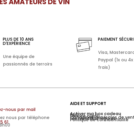
LES AMATEURS DE VIN
PLUS DE 10 ANS
PAIEMENT SÉCURI
D'EXPÉRIENCE
Visa, Mastercard
Une équipe de
Paypal (1x ou 4x
passionnés de terroirs
frais)
AIDE ET SUPPORT
z-nous par mail
Activer ma box cadeau
FAQ
Service client
Conditions générales de ven
ez nous par téléphone
Les mentions légales
Politique de confidentialité
15 61
18h00