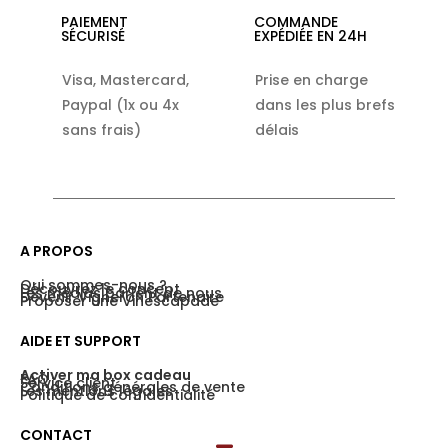
PAIEMENT
COMMANDE
SÉCURISÉ
EXPÉDIÉE EN 24H
Visa, Mastercard,
Prise en charge
Paypal (1x ou 4x
dans les plus brefs
sans frais)
délais
A PROPOS
Qui sommes-nous ?
Découvrez le concept
Les médias parlent de nous
Devenir Vigneron Partenaire
Proposer une Vinescapade
AIDE ET SUPPORT
Activer ma box cadeau
FAQ
Service client
Conditions générales de vente
Les mentions légales
Politique de confidentialité
CONTACT