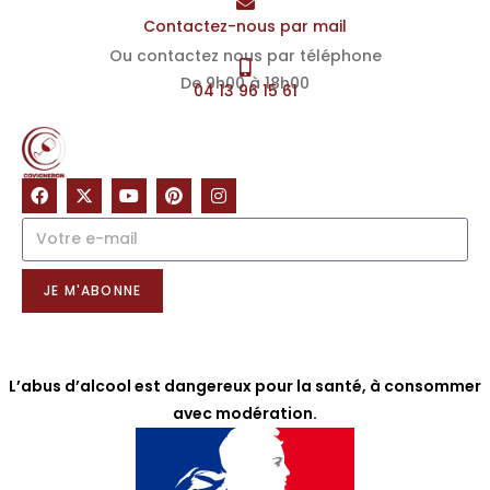
Contactez-nous par mail
Ou contactez nous par téléphone
De 9h00 à 18h00
04 13 96 15 61
NOTRE NEWSLETTER
JE M'ABONNE
L’abus d’alcool est dangereux pour la santé, à consommer
avec modération.