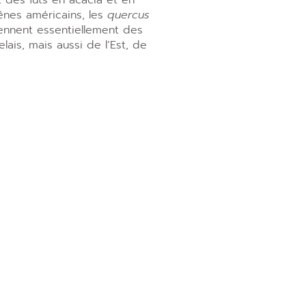
 des fûts en acacia et en
nes américains, les
quercus
ennent essentiellement des
ais, mais aussi de l’Est, de