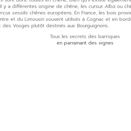
s sont donc toutes en chêne, bien qu’il existe également
 Il y a différentes origine de chêne, les
cursus Alba
ou chê
rcus sessilis
chênes européens. En France, les bois provi
ntre et du Limousin souvent utilisés à Cognac et en bordel
t des Vosges plutôt destinés aux Bourguignons.
Tous les secrets des barriques
en parrainant des vignes