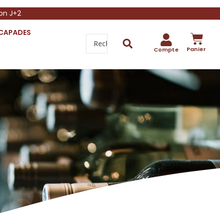
son J+2
SCAPADES
Panier
Compte