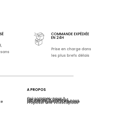
SÉ
COMMANDE EXPÉDIÉE
EN 24H
,
Prise en charge dans
 sans
les plus brefs délais
A PROPOS
Qui sommes-nous ?
Découvrez le concept
Les médias parlent de nous
te
Devenir Vigneron Partenaire
Proposer une Vinescapade