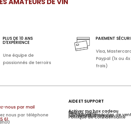
LES AMATEURS DE VIN
PLUS DE 10 ANS
PAIEMENT SÉCURI
D'EXPÉRIENCE
Visa, Mastercard
Une équipe de
Paypal (1x ou 4x
passionnés de terroirs
frais)
AIDE ET SUPPORT
z-nous par mail
Activer ma box cadeau
FAQ
Service client
Conditions générales de ven
ez nous par téléphone
Les mentions légales
Politique de confidentialité
15 61
18h00