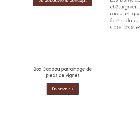
Les barrique
Je découvre le concept
châtaignier.
robur
et
que
forêts du ce
Côte d’Or e
Box Cadeau parrainage de
pieds de vignes
En savoir +