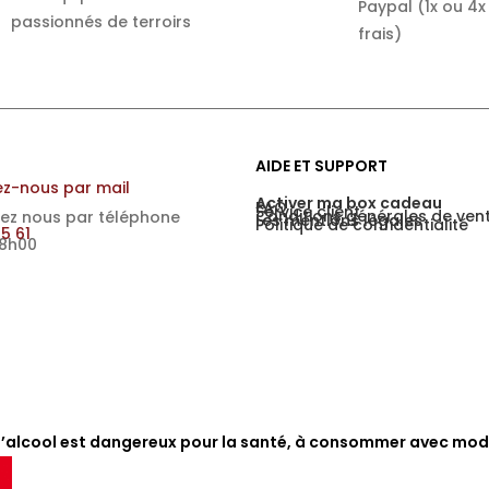
Paypal (1x ou 4x
passionnés de terroirs
frais)
AIDE ET SUPPORT
z-nous par mail
Activer ma box cadeau
FAQ
Service client
Conditions générales de ven
ez nous par téléphone
Les mentions légales
Politique de confidentialité
15 61
18h00
d’alcool est dangereux pour la santé, à consommer avec mod