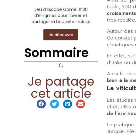
Ainsi, sur
pr
table, 500 d
Jeu d’Escape Game. 1h30
croisements 
d’énigmes pour libérer et
très reculée.
partager la bouteille incluse
Autour des s
Je découvre
Ce constat 
climatiques
Sommaire
En effet, su
d’Italie ou 
Ainsi la plu
Je partage
bien à la 
La viticul
cet article
Les études 
effet, elles
de l’ère néo
La pratique 
Turquie. Ell