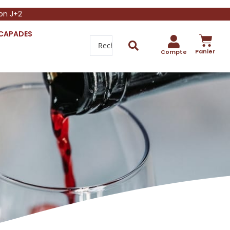
son J+2
SCAPADES
Panier
Compte