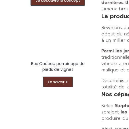
Je découvre le concept
dernières th
fameux breu
La produc
Revenons a
début du néo
à un millier
Parmi les ja
traditionnel
viticole a e
Box Cadeau parrainage de
pieds de vignes
malique et e
Désormais, i
En savoir +
totalité de 
Nos cépag
Selon
Steph
seraient
les 
produire du 