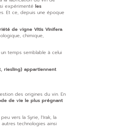
 la fabrication du vin de
nsi expérimenté
les
es. Et ce, depuis une époque
iété de vigne Vitis Vinifera
.
ologique, chimique,
it un temps semblable à celui
 riesling) appartiennent
stion des origines du vin. En
 mode de vie le plus prégnant
u vers la Syrie, l’Irak, la
utres technologies ainsi