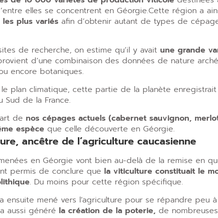
ès de 10 000 variétés de production viticole
destinées à
’entre elles se concentrent en Géorgie.
Cette région a ai
les plus variés
afin d’obtenir autant de types de cépag
ites de recherche, on estime qu’il y avait
une grande var
provient d’une combinaison des données de nature arché
 ou encore botaniques.
r le plan climatique, cette partie de la planète enregistra
du Sud de la France.
part de
nos cépages actuels (cabernet sauvignon, merlot,
même espèce
que celle découverte en Géorgie.
ture, ancêtre de l’agriculture caucasienne
menées en Géorgie vont bien au-delà de la remise en que
 ont permis de conclure que
la viticulture constituait le
lithique
. Du moins pour cette région spécifique.
a ensuite mené vers l’agriculture pour se répandre peu à pe
e a aussi généré
la création de la poterie,
de nombreuses a