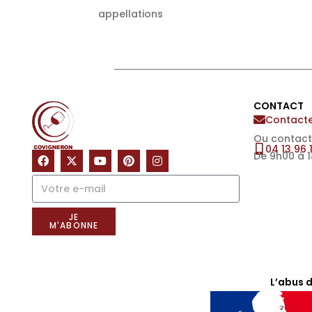
appellations
CONTACT
Contacte
Ou contact
04 13 96 
De 9h00 à 
NOTRE NEWSLETTER
JE
M'ABONNE
L’abus 