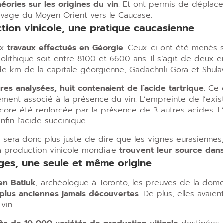
éories sur les origines du vin
. Et ont permis de déplace
vage du Moyen Orient vers le Caucase.
tion vinicole, une pratique caucasienne
ux
travaux effectués en Géorgie
. Ceux-ci ont été menés 
lithique soit entre 8100 et 6600 ans. Il s’agit de deux
 de km de la capitale géorgienne, Gadachrili Gora et Shulav
rres analysées, huit contenaient de l’acide tartrique
. Ce
lement associé à la présence du vin. L’empreinte de l’exi
ncore été renforcée par la présence de 3 autres acides. L’a
nfin l’acide succinique.
l sera donc plus juste de dire que les vignes eurasiennes, s
la production vinicole mondiale
trouvent leur source dan
es, une seule et même origine
en Batiuk
, archéologue à Toronto, les preuves de la dome
plus anciennes jamais découvertes
. De plus, elles avaie
vin.