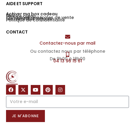
AIDE ET SUPPORT
Activer ma box cadeau
FAQ
Service client
Conditions générales de vente
Les mentions légales
Politique de confidentialité
CONTACT
Contactez-nous par mail
Ou contactez nous par téléphone
De 9h00 à 18h00
04 13 96 15 61
NOTRE NEWSLETTER
JE M'ABONNE