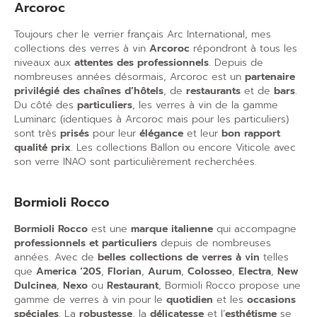
Arcoroc
Toujours cher le verrier français Arc International, mes
collections des verres à vin
Arcoroc
répondront à tous les
niveaux aux
attentes des professionnels
. Depuis de
nombreuses années désormais, Arcoroc est un
partenaire
privilégié des chaînes d’hôtels
, de
restaurants
et de
bars
.
Du côté des
particuliers
, les verres à vin de la gamme
Luminarc (identiques à Arcoroc mais pour les particuliers)
sont très
prisés
pour leur
élégance
et leur
bon rapport
qualité prix
. Les collections Ballon ou encore Viticole avec
son verre INAO sont particulièrement recherchées.
Bormioli Rocco
Bormioli Rocco
est une
marque italienne
qui accompagne
professionnels et particuliers
depuis de nombreuses
années. Avec de
belles collections de verres à vin
telles
que
America ‘20S
,
Florian
,
Aurum
,
Colosseo
,
Electra
,
New
Dulcinea
,
Nexo
ou
Restaurant
, Bormioli Rocco propose une
gamme de verres à vin pour le
quotidien
et les
occasions
spéciales
. La
robustesse
, la
délicatesse
et l’
esthétisme
se