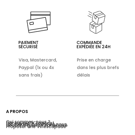
PAIEMENT
COMMANDE
SÉCURISÉ
EXPÉDIÉE EN 24H
Visa, Mastercard,
Prise en charge
Paypal (1x ou 4x
dans les plus brefs
sans frais)
délais
A PROPOS
Qui sommes-nous ?
Découvrez le concept
Les médias parlent de nous
Devenir Vigneron Partenaire
Proposer une Vinescapade