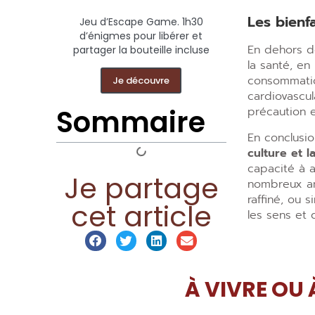
Les bienf
Jeu d’Escape Game. 1h30
d’énigmes pour libérer et
En dehors d
partager la bouteille incluse
la santé, en
consommatio
Je découvre
cardiovascul
Sommaire
précaution e
En conclusio
culture et 
capacité à 
Je partage
nombreux am
raffiné, ou 
cet article
les sens et 
À VIVRE OU 