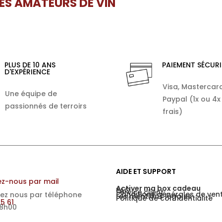
LES AMATEURS DE VIN
PLUS DE 10 ANS
PAIEMENT SÉCURI
D'EXPÉRIENCE
Visa, Mastercard
Une équipe de
Paypal (1x ou 4x
passionnés de terroirs
frais)
AIDE ET SUPPORT
z-nous par mail
Activer ma box cadeau
FAQ
Service client
Conditions générales de ven
ez nous par téléphone
Les mentions légales
Politique de confidentialité
15 61
18h00