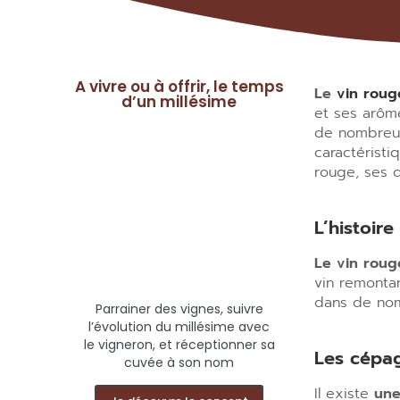
A vivre ou à offrir, le temps
Le
vin roug
d’un millésime
et ses arôme
de nombreuse
caractéristi
rouge, ses 
L’histoir
Le vin roug
vin remontan
dans de nomb
Parrainer des vignes, suivre
l’évolution du millésime avec
le vigneron, et réceptionner sa
Les cépa
cuvée à son nom
Il existe
une