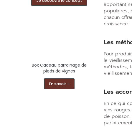
Je découvre le concept
apportant se
populaires, 
chacun offra
croissance.
Les méth
Pour produi
le vieilliss
Box Cadeau parrainage de
méthodes, te
pieds de vignes
vieillisseme
En savoir +
Les accor
En ce qui co
vins rouges 
de poisson,
parfaitement