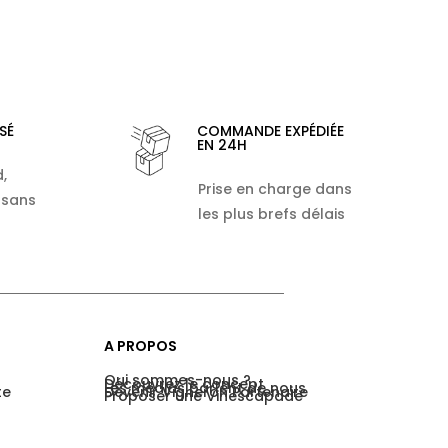
SÉ
COMMANDE EXPÉDIÉE
EN 24H
,
Prise en charge dans
 sans
les plus brefs délais
A PROPOS
Qui sommes-nous ?
Découvrez le concept
Les médias parlent de nous
te
Devenir Vigneron Partenaire
Proposer une Vinescapade