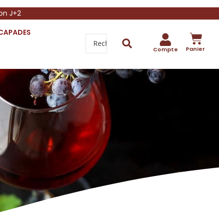
son J+2
SCAPADES
Panier
Compte