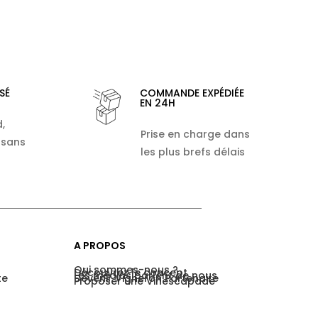
SÉ
COMMANDE EXPÉDIÉE
EN 24H
,
Prise en charge dans
 sans
les plus brefs délais
A PROPOS
Qui sommes-nous ?
Découvrez le concept
Les médias parlent de nous
te
Devenir Vigneron Partenaire
Proposer une Vinescapade