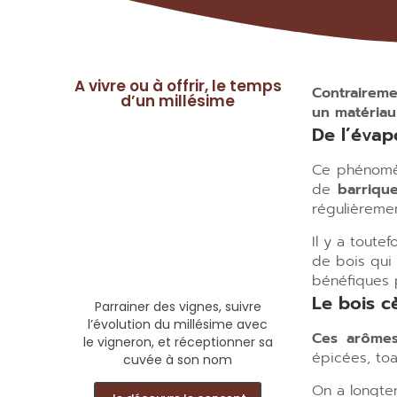
A vivre ou à offrir, le temps
Contraireme
d’un millésime
un matériau 
De l’évap
Ce phénomè
de
barriqu
régulièremen
Il y a toute
de bois qui
bénéfiques p
Le bois c
Parrainer des vignes, suivre
l’évolution du millésime avec
Ces arômes
le vigneron, et réceptionner sa
épicées, toa
cuvée à son nom
On a longtem