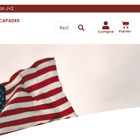
son J+2
SCAPADES
Panier
Compte