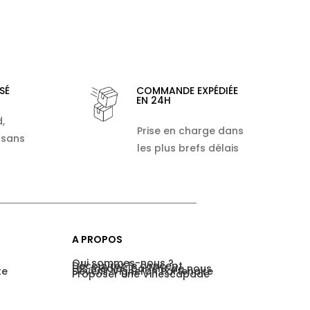
SÉ
COMMANDE EXPÉDIÉE
EN 24H
,
Prise en charge dans
 sans
les plus brefs délais
A PROPOS
Qui sommes-nous ?
Découvrez le concept
Les médias parlent de nous
te
Devenir Vigneron Partenaire
Proposer une Vinescapade