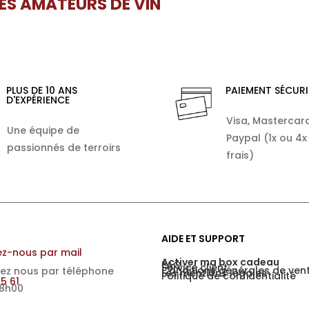
LES AMATEURS DE VIN
PLUS DE 10 ANS
PAIEMENT SÉCURI
D'EXPÉRIENCE
Visa, Mastercard
Une équipe de
Paypal (1x ou 4x
passionnés de terroirs
frais)
AIDE ET SUPPORT
z-nous par mail
Activer ma box cadeau
FAQ
Service client
Conditions générales de ven
ez nous par téléphone
Les mentions légales
Politique de confidentialité
15 61
18h00