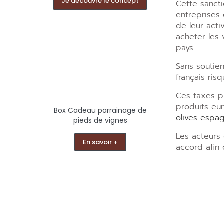
Je découvre le concept
Cette sanct
entreprises 
de leur act
acheter les 
pays.
Sans soutien
français ri
Ces taxes p
produits eur
Box Cadeau parrainage de
olives espa
pieds de vignes
Les acteurs
En savoir +
accord afin 