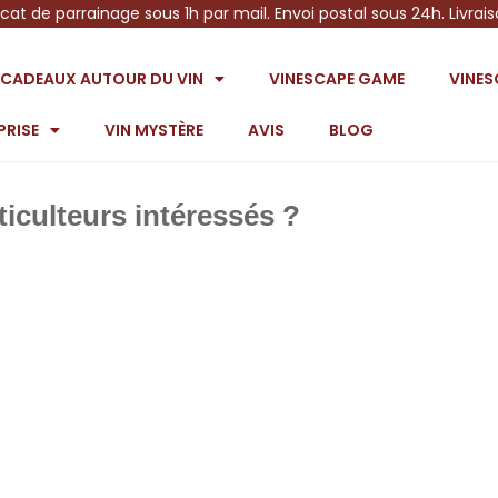
icat de parrainage sous 1h par mail. Envoi postal sous 24h. Livrai
S CADEAUX AUTOUR DU VIN
VINESCAPE GAME
VINE
PRISE
VIN MYSTÈRE
AVIS
BLOG
ticulteurs intéressés ?