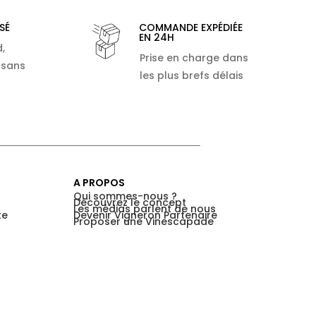
SÉ
COMMANDE EXPÉDIÉE
EN 24H
,
Prise en charge dans
 sans
les plus brefs délais
A PROPOS
Qui sommes-nous ?
Découvrez le concept
Les médias parlent de nous
te
Devenir Vigneron Partenaire
Proposer une Vinescapade