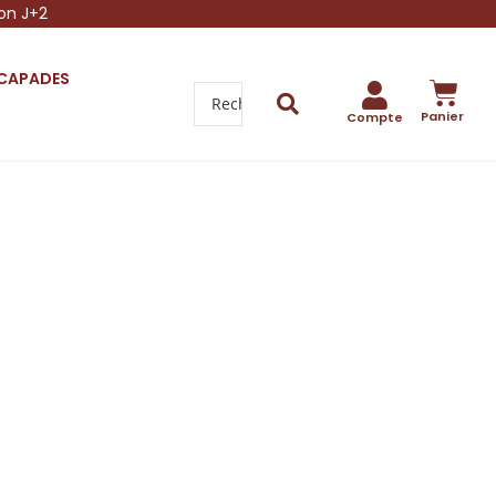
son J+2
SCAPADES
Panier
Compte