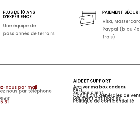
PLUS DE 10 ANS
PAIEMENT SÉCURI
D'EXPÉRIENCE
Visa, Mastercard
Une équipe de
Paypal (1x ou 4x
passionnés de terroirs
frais)
AIDE ET SUPPORT
Activer ma box cadeau
z-nous par mail
FAQ
ez nous par téléphone
Service client
Conditions générales de ven
Les mentions légales
18h00
Politique de confidentialité
15 61