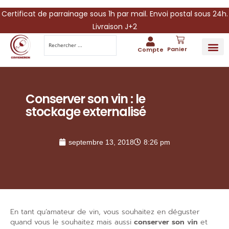
Certificat de parrainage sous 1h par mail. Envoi postal sous 24h.
Livraison J+2
Panier
Compte
PARRAINA
IDÉES CADEAUX AUTOUR DU VIN
VINESCAPE 
OFFRE 
Conserver son vin : le
stockage externalisé
septembre 13, 2018
8:26 pm
En tant qu’amateur de vin, vous souhaitez en déguster
quand vous le souhaitez mais aussi
conserver son vin
et