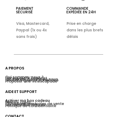
PAIEMENT
COMMANDE
SÉCURISÉ
EXPÉDIÉE EN 24H
Visa, Mastercard,
Prise en charge
Paypal (1x ou 4x
dans les plus brefs
sans frais)
délais
A PROPOS
Qui sommes-nous ?
Découvrez le concept
Les médias parlent de nous
Devenir Vigneron Partenaire
Proposer une Vinescapade
AIDE ET SUPPORT
Activer ma box cadeau
FAQ
Service client
Conditions générales de vente
Les mentions légales
Politique de confidentialité
CONTACT