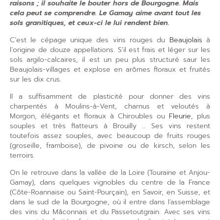
raisons ; il souhaite le bouter hors de Bourgogne. Mais
cela peut se comprendre. Le Gamay aime avant tout les
sols granitiques, et ceux-ci le lui rendent bien.
C’est le cépage unique des vins rouges du
Beaujolais
à
l’origine de douze appellations. S’il est frais et léger sur les
sols argilo-calcaires, il est un peu plus structuré saur les
Beaujolais-villages et explose en arômes floraux et fruités
sur les dix crus.
Il a suffisamment de plasticité pour donner des vins
charpentés à Moulins-à-Vent, charnus et veloutés à
Morgon, élégants et floraux à Chiroubles ou
Fleurie
, plus
souples et très flatteurs à Brouilly … Ses vins restent
toutefois assez souples, avec beaucoup de fruits rouges
(groseille, framboise), de pivoine ou de kirsch, selon les
terroirs.
On le retrouve dans la vallée de la Loire (Touraine et Anjou-
Gamay), dans quelques vignobles du centre de la France
(Côte-Roannaise ou Saint-Pourçain), en Savoir, en Suisse, et
dans le sud de la Bourgogne, où il entre dans l’assemblage
des vins du Mâconnais et du Passetoutgrain. Avec ses vins