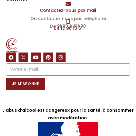
Contactez-nous par mail
Ou contactez nous par téléphone
De 9h00 à 18h00
04 13 96 15 61
NOTRE NEWSLETTER
JE M'ABONNE
L’abus d’alcool est dangereux pour la santé, à consommer
avec modération.