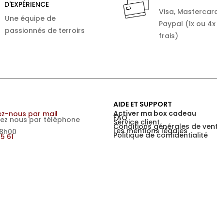
D'EXPÉRIENCE
Visa, Mastercard
Une équipe de
Paypal (1x ou 4x
passionnés de terroirs
frais)
AIDE ET SUPPORT
Activer ma box cadeau
z-nous par mail
FAQ
ez nous par téléphone
Service client
Conditions générales de ven
Les mentions légales
18h00
Politique de confidentialité
15 61