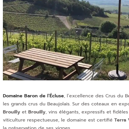
Domaine Baron de l’Écluse
, l’excellence des Crus du B
les grands crus du Beaujolais. Sur des coteaux en exp
Brouilly
et
Brouilly
, vins élégants, expressifs et fidèle
viticulture respectueuse, le domaine est certifié
Terra V
la préservation de ses vignes.