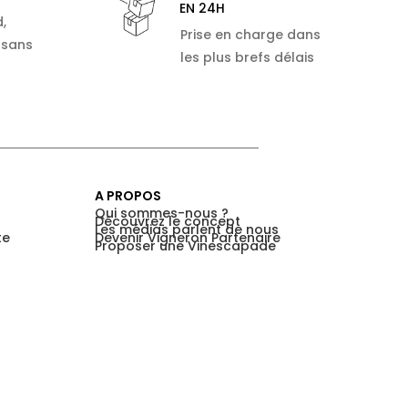
EN 24H
,
Prise en charge dans
 sans
les plus brefs délais
A PROPOS
Qui sommes-nous ?
Découvrez le concept
Les médias parlent de nous
te
Devenir Vigneron Partenaire
Proposer une Vinescapade