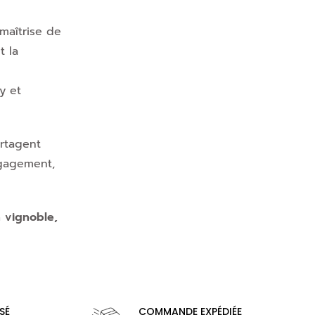
 maîtrise de
t la
y et
artagent
ngagement,
 vignoble,
SÉ
COMMANDE EXPÉDIÉE