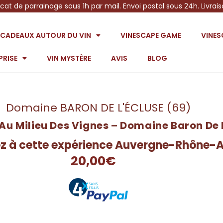
icat de parrainage sous 1h par mail. Envoi postal sous 24h. Livrai
S CADEAUX AUTOUR DU VIN
VINESCAPE GAME
VINE
PRISE
VIN MYSTÈRE
AVIS
BLOG
Domaine BARON DE L'ÉCLUSE (69)
Au Milieu Des Vignes – Domaine Baron De 
ez à cette expérience Auvergne-Rhône-A
20,00
€