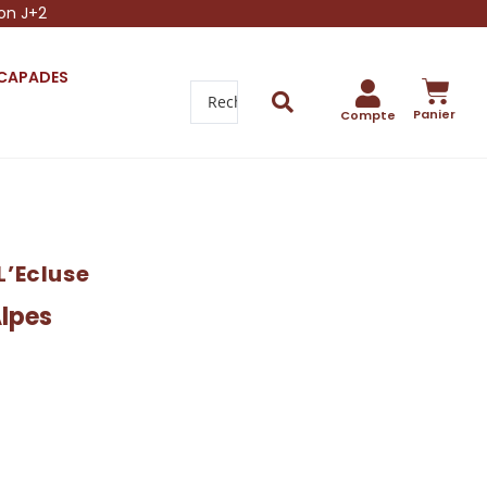
son J+2
SCAPADES
Panier
Compte
L’Ecluse
lpes